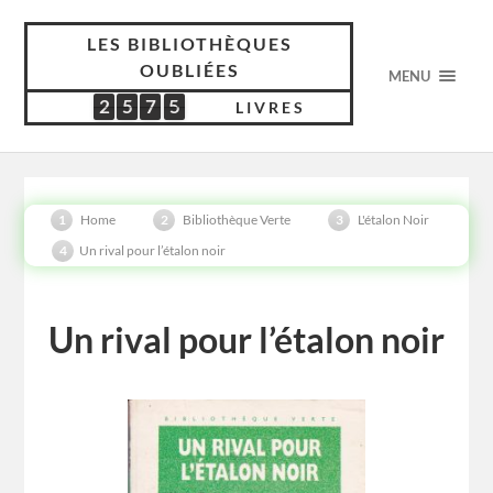
LES BIBLIOTHÈQUES
OUBLIÉES
MENU
2
5
7
5
2
5
7
5
5
5
5
3
4
LIVRES
Home
Bibliothèque Verte
L'étalon Noir
Un rival pour l’étalon noir
Un rival pour l’étalon noir