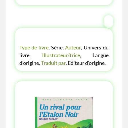
LES P'TITES LISTES DES BIBLIOTHÈQUE
VERTE
Type de livre
,
Série
,
Auteur
,
Univers du
livre
,
Illustrateur/trice
,
Langue
d'origine
,
Traduit par
,
Editeur d'origine
.
AUTRE ANNÉE AUTRE COUVERTURE