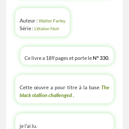
INFOS
Auteur :
Walter Farley
Série :
L'étalon Noir
P'TITE INFOS
Ce livre a 189 pages et porte le
N° 330
.
P'TITE(S) INFOS SUR LE LIVRE
Cette œuvre a pour titre à la base
The
black stallion challenged
.
P'TITE ANECDOTE
je l'ai lu.