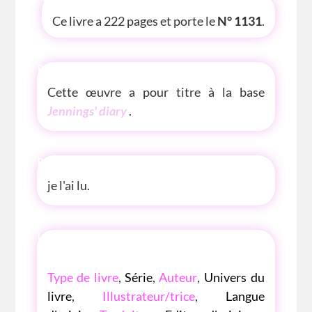
Ce livre a 222 pages et porte le
N° 1131
.
P'TITE(S) INFOS SUR LE LIVRE
Cette œuvre a pour titre à la base
Jennings' diary
.
P'TITE ANECDOTE
je l'ai lu.
LES P'TITES LISTES DES BIBLIOTHÈQUE
ROSE
Type de livre
,
Série
,
Auteur
,
Univers du
livre
,
Illustrateur/trice
,
Langue