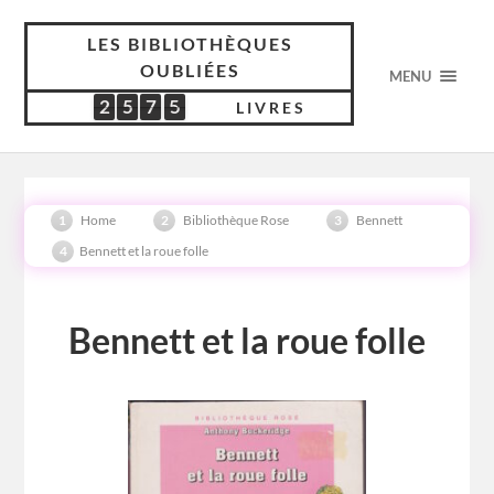
LES BIBLIOTHÈQUES
OUBLIÉES
MENU
2
5
7
5
2
5
7
5
5
2
9
8
LIVRES
Home
Bibliothèque Rose
Bennett
Bennett et la roue folle
Bennett et la roue folle