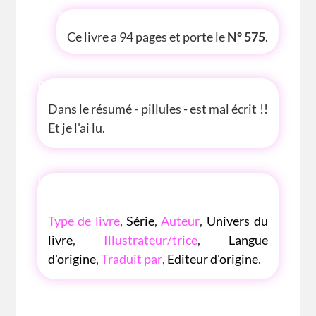
P'TITE INFOS
Ce livre a 94 pages et porte le
N° 575
.
P'TITE ANECDOTE
Dans le résumé - pillules - est mal écrit !!
Et je l'ai lu.
LES P'TITES LISTES DES BIBLIOTHÈQUE
ROSE
Type de livre
,
Série
,
Auteur
,
Univers du
livre
,
Illustrateur/trice
,
Langue
d'origine
,
Traduit par
,
Editeur d'origine
.