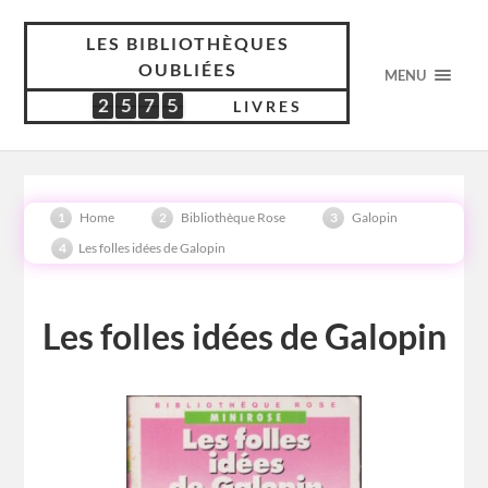
LES BIBLIOTHÈQUES
OUBLIÉES
MENU
2
5
7
5
2
5
7
5
5
2
9
9
LIVRES
Home
Bibliothèque Rose
Galopin
Les folles idées de Galopin
Les folles idées de Galopin