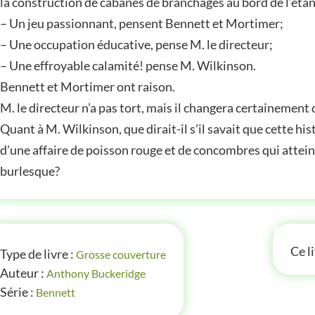
la construction de cabanes de branchages au bord de l’étang
– Un jeu passionnant, pensent Bennett et Mortimer;
– Une occupation éducative, pense M. le directeur;
– Une effroyable calamité! pense M. Wilkinson.
Bennett et Mortimer ont raison.
M. le directeur n’a pas tort, mais il changera certainement
Quant à M. Wilkinson, que dirait-il s’il savait que cette h
d’une affaire de poisson rouge et de concombres qui attei
burlesque?
FOS
P'TITE
Ce l
Type de livre :
Grosse couverture
Auteur :
Anthony Buckeridge
Série :
Bennett