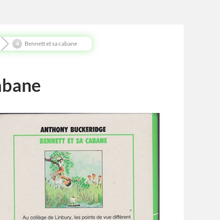
Bennett et sa cabane
abane