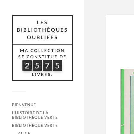
LES
BIBLIOTHÈQUES
OUBLIÉES
MA COLLECTION
SE CONSTITUE DE
2
5
7
5
2
5
7
5
5
4
6
LIVRES.
BIENVENUE
L’HISTOIRE DE LA
BIBLIOTHÈQUE VERTE
BIBLIOTHÈQUE VERTE
ALICE