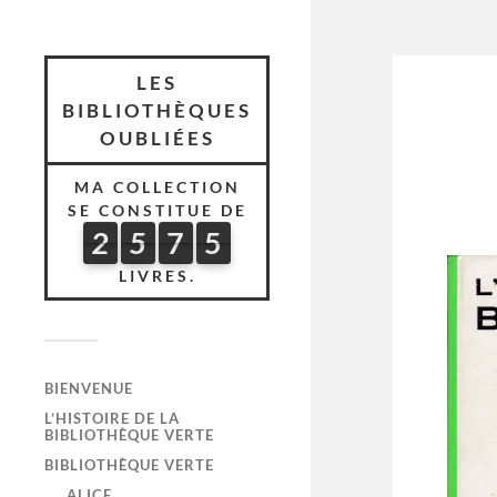
LES
BIBLIOTHÈQUES
OUBLIÉES
MA COLLECTION
SE CONSTITUE DE
2
5
7
5
2
5
7
5
5
2
5
LIVRES.
BIENVENUE
L’HISTOIRE DE LA
BIBLIOTHÈQUE VERTE
BIBLIOTHÈQUE VERTE
ALICE