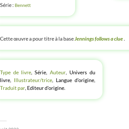
Série :
Bennett
TITE(S) INFOS SUR LE LIVRE
Cette œuvre a pour titre à la base
Jennings follows a clue
.
LES P'TITES LISTES DES BIBLIOTHÈQUE VERTE
Type de livre
,
Série
,
Auteur
,
Univers du
livre
,
Illustrateur/trice
,
Langue d'origine
,
Traduit par
,
Editeur d'origine
.