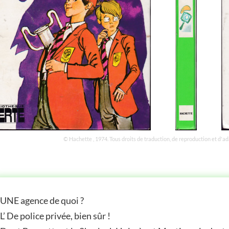
© Hachette , 1974. Tous droits de traduction, de reproduction et d'a
STOIRE
UNE agence de quoi ?
L’ De police privée, bien sûr !