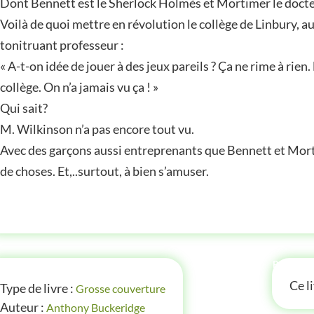
Dont Bennett est le Sherlock Holmès et Mortimer le doct
Voilà de quoi mettre en révolution le collège de Linbury, a
tonitruant professeur :
« A-t-on idée de jouer à des jeux pareils ? Ça ne rime à rien.
collège. On n’a jamais vu ça ! »
Qui sait?
M. Wilkinson n’a pas encore tout vu.
Avec des garçons aussi entreprenants que Bennett et Morti
de choses. Et,..surtout, à bien s’amuser.
FOS
P'TITE
Ce l
Type de livre :
Grosse couverture
Auteur :
Anthony Buckeridge