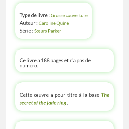
INFOS
Type de livre :
Grosse couverture
Auteur :
Caroline Quine
Série :
Sœurs Parker
P'TITE INFOS
Ce livre a 188 pages et n'a pas de
numéro.
P'TITE(S) INFOS SUR LE LIVRE
Cette œuvre a pour titre à la base
The
secret of the jade ring
.
P'TITE ANECDOTE