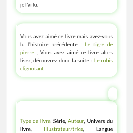
je l'ai lu.
HISTOIRE D'AVANT OU D'APRÈS
Vous avez aimé ce livre mais avez-vous
lu l'histoire précédente :
Le tigre de
pierre
, Vous avez aimé ce livre alors
lisez, découvrez donc la suite :
Le rubis
clignotant
LES P'TITES LISTES DES BIBLIOTHÈQUE
VERTE
Type de livre
,
Série
,
Auteur
,
Univers du
livre
,
Illustrateur/trice
,
Langue