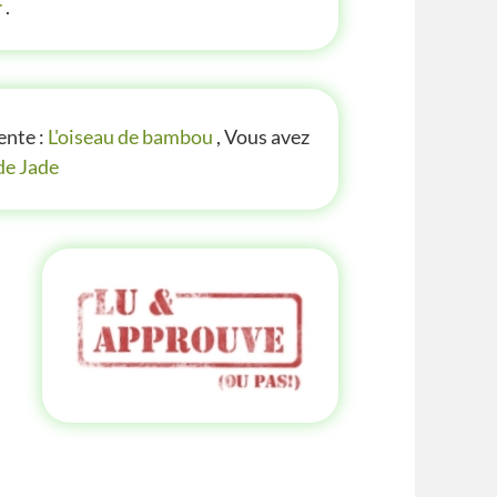
r
.
ente :
L'oiseau de bambou
, Vous avez
de Jade