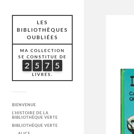
LES
BIBLIOTHÈQUES
OUBLIÉES
MA COLLECTION
SE CONSTITUE DE
2
5
7
5
2
5
7
5
6
9
9
LIVRES.
BIENVENUE
L’HISTOIRE DE LA
BIBLIOTHÈQUE VERTE
BIBLIOTHÈQUE VERTE
ALICE