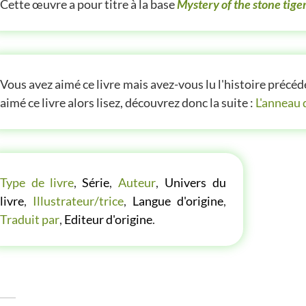
Cette œuvre a pour titre à la base
Mystery of the stone tige
STOIRE D'AVANT OU D'APRÈS
Vous avez aimé ce livre mais avez-vous lu l'histoire précéd
aimé ce livre alors lisez, découvrez donc la suite :
L'anneau 
LES P'TITES LISTES DES BIBLIOTHÈQUE VERTE
Type de livre
,
Série
,
Auteur
,
Univers du
livre
,
Illustrateur/trice
,
Langue d'origine
,
Traduit par
,
Editeur d'origine
.